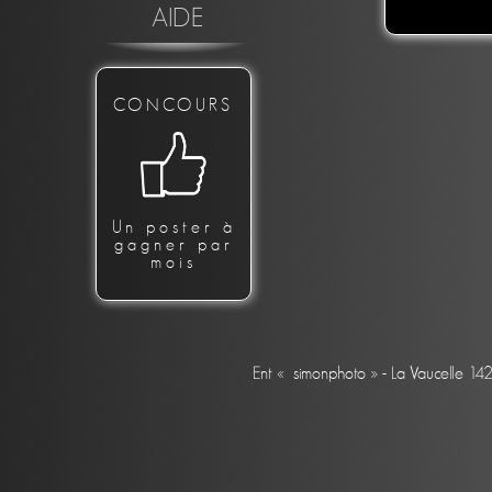
AIDE
CONCOURS
Un poster à
gagner par
mois
Ent « simonphoto » - La Vaucelle 14