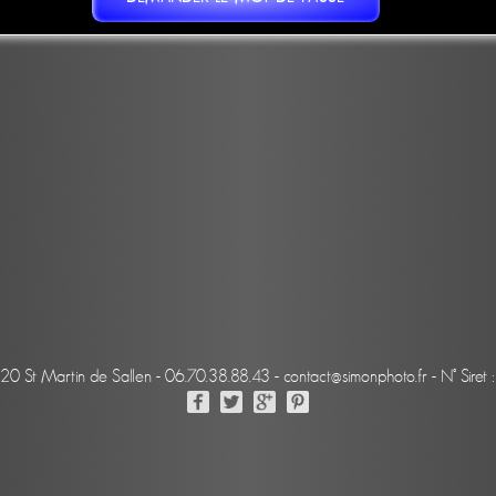
220 St Martin de Sallen - 06.70.38.88.43 - contact@simonphoto.fr - N° Sir