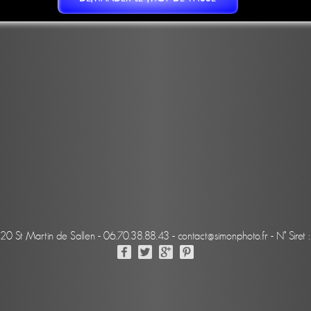
220 St Martin de Sallen - 06.70.38.88.43 - contact@simonphoto.fr - N° Sir