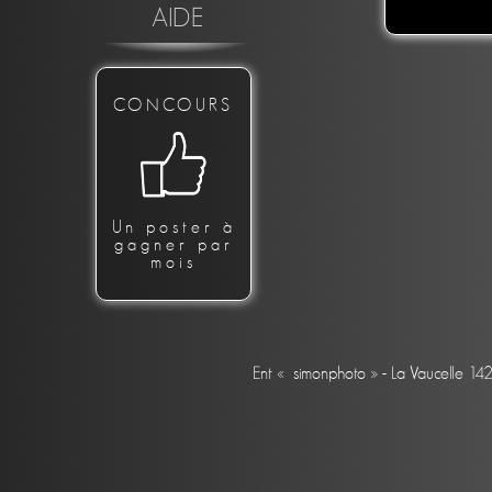
AIDE
CONCOURS
Un poster à
gagner par
mois
Ent « simonphoto » - La Vaucelle 14