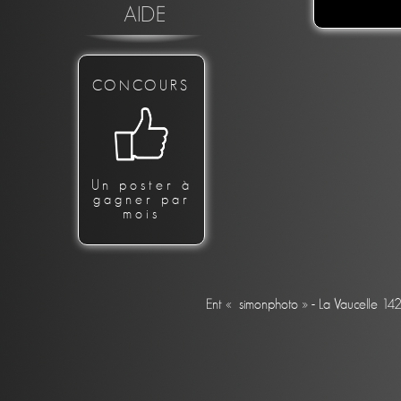
AIDE
CONCOURS
Un poster à
gagner par
mois
Ent « simonphoto » - La Vaucelle 14