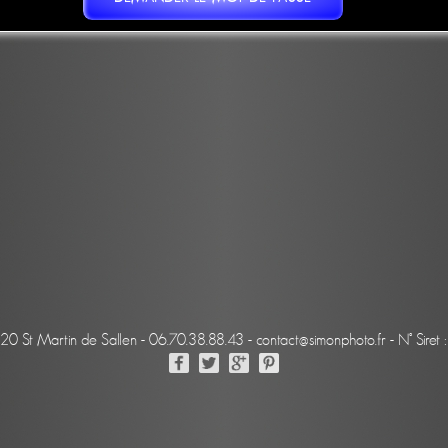
220 St Martin de Sallen - 06.70.38.88.43 - contact@simonphoto.fr - N° Sir