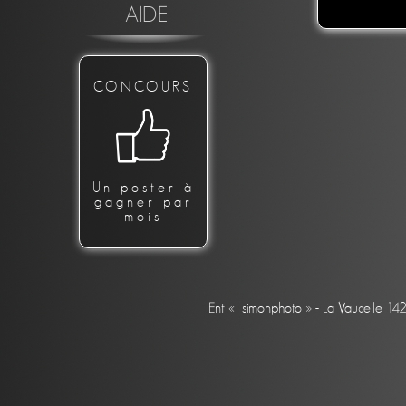
AIDE
CONCOURS
Un poster à
gagner par
mois
Ent « simonphoto » - La Vaucelle 14