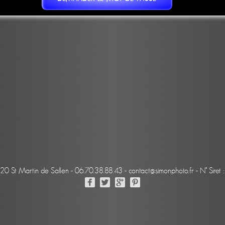
220 St Martin de Sallen - 06.70.38.88.43 - contact@simonphoto.fr - N° Sir