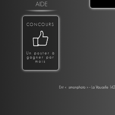
AIDE
CONCOURS
Un poster à
gagner par
mois
Ent « simonphoto » - La Vaucelle 14