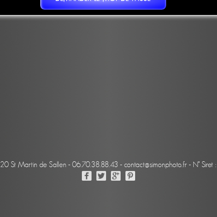
220 St Martin de Sallen - 06.70.38.88.43 - contact@simonphoto.fr - N° Sir