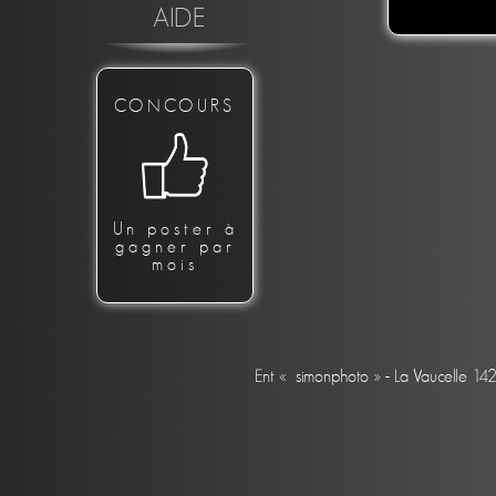
AIDE
CONCOURS
Un poster à
gagner par
mois
Ent « simonphoto » - La Vaucelle 14