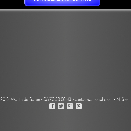
220 St Martin de Sallen - 06.70.38.88.43 - contact@simonphoto.fr - N° Sir