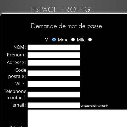
ESPACE PROTÉGÉ
Demande de mot de passe
M.
Mme
Mlle
NOM :
Prenom :
Adresse :
Code
postale :
Ville :
Télephone
contact :
email :
Obligatoire pour validation