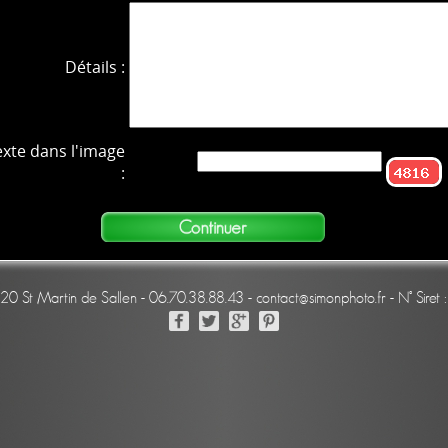
Détails :
exte dans l'image
:
220 St Martin de Sallen - 06.70.38.88.43 - contact@simonphoto.fr - N° Sir