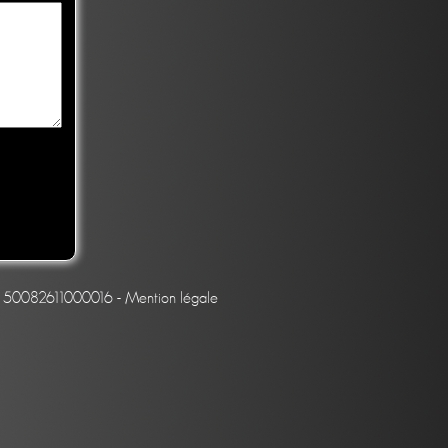
et : 50082611000016 -
Mention légale