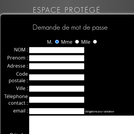
ESPACE PROTÉGÉ
Demande de mot de passe
M.
Mme
Mlle
NOM :
Prenom :
Adresse :
Code
postale :
Ville :
Télephone
contact :
email :
Obligatoire pour validation