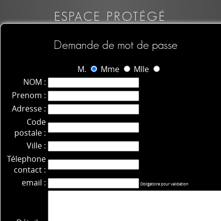
ESPACE PROTÉGÉ
Demande de mot de passe
M.
Mme
Mlle
NOM :
Prenom :
Adresse :
Code
postale :
Ville :
Télephone
contact :
email :
Obligatoire pour validation