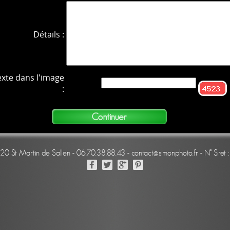
Détails :
exte dans l'image
:
220 St Martin de Sallen - 06.70.38.88.43 - contact@simonphoto.fr - N° Sir