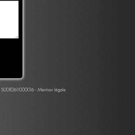
et : 50082611000016 -
Mention légale