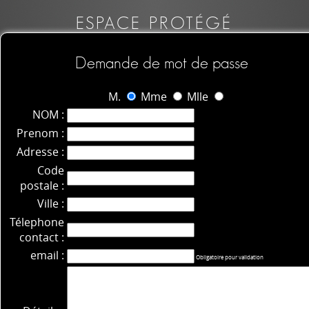
ESPACE PROTÉGÉ
Demande de mot de passe
M.
Mme
Mlle
NOM :
Prenom :
Adresse :
Code
postale :
Ville :
Télephone
contact :
email :
Obligatoire pour validation