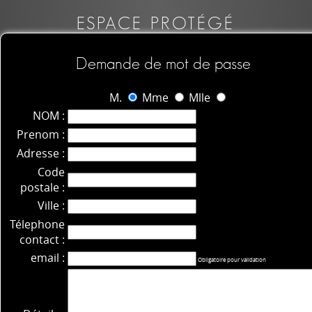
ESPACE PROTÉGÉ
Demande de mot de passe
M.
Mme
Mlle
NOM :
Prenom :
Adresse :
Code
postale :
Ville :
Télephone
contact :
email :
Obligatoire pour validation