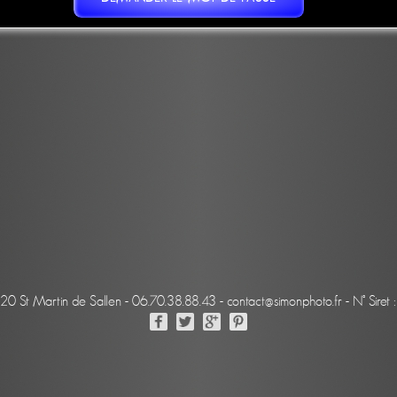
220 St Martin de Sallen - 06.70.38.88.43 - contact@simonphoto.fr - N° Sir