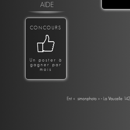
AIDE
CONCOURS
Un poster à
gagner par
mois
Ent « simonphoto » - La Vaucelle 14